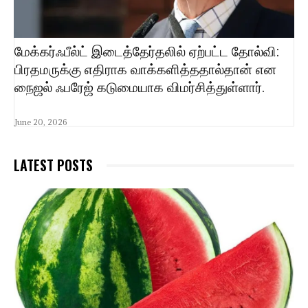
மேக்கர்ஃபீல்ட் இடைத்தேர்தலில் ஏற்பட்ட தோல்வி:
பிரதமருக்கு எதிராக வாக்களித்ததால்தான் என
நைஜல் ஃபரேஜ் கடுமையாக விமர்சித்துள்ளார்.
June 20, 2026
LATEST POSTS