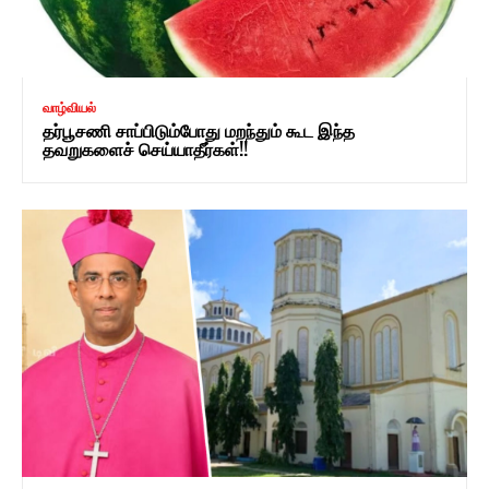
வாழ்வியல்
தர்பூசணி சாப்பிடும்போது மறந்தும் கூட இந்த
தவறுகளைச் செய்யாதீர்கள்!!