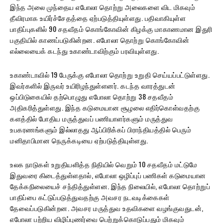
இந்த அலை முந்தைய எபோலா தொற்று அலைகளை விட மிகவும்
தீவிரமாக உயிர்ச்சேதத்தை ஏற்படுத்தியுள்ளது. பதிவாகியுள்ள
பாதிப்புகளில் 90 சதவீதம் கொங்கோவின் கிழக்கு மாகாணமான இதுரி
பகுதியில் காணப்படுகின்றன. எபோலா தொற்று கொங்கோவின்
எல்லையைக் கடந்து உகாண்டாவிற்கும் பரவியுள்ளது.
உகாண்டாவில் 19 பேருக்கு எபோலா தொற்று உறுதி செய்யப்பட்டுள்ளது.
இவர்களில் இருவர் உயிரிழந்துள்ளனர். கடந்த வாரத்துடன்
ஒப்பிடுகையில் தற்பொழுது எபோலா தொற்று 38 சதவீதம்
அதிகரித்துள்ளது. இந்த கடுமையான சூழலை எதிர்கொள்வதற்கு
களத்தில் போதிய மருத்துவப் பணியாளர்களும் மருத்துவ
உபகரணங்களும் இல்லாதது ஆப்பிரிக்கப் பிராந்தியத்தில் பெரும்
மனிதாபிமான நெருக்கடியை ஏற்படுத்தியுள்ளது.
உலக நாடுகள் உறுதியளித்த நிதியில் வெறும் 10 சதவீதம் மட்டுமே
இதுவரை கிடைத்துள்ளதால், எபோலா ஒழிப்புப் பணிகள் கடுமையான
தேக்கநிலையைச் சந்தித்துள்ளன. இந்த நிலையில், எபோலா தொற்றுப்
பாதிப்பை கட்டுப்படுத்துவதற்கு அவசர நடவடிக்கைகள்
தேவைப்படுகின்றன. அவசர மருத்துவ உதவிகளை வழங்குவதுடன்,
எபோலா பற்றிய விழிப்புணர்வை பெற்றுக்கொடுப்பதும் மிகவும்