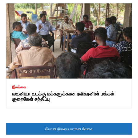
இலங்கை
வவுனியா வடக்கு மக்களுக்கான ரவிகரனின் மக்கள்
குறைகேள் சந்திப்பு
விமான நிலைய வாகன சேவை