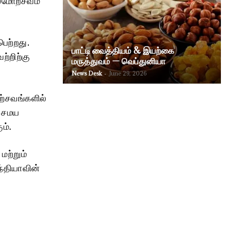
ெற்றது.
பாட்டி வைத்தியம் & இயற்கை
ற்றிற்கு
மருத்துவம் — வெப்துனியா
News Desk
-
June 29, 2026
ற்சவங்களில்
ை சமய
ம்.
மற்றும்
ந்தியாவின்