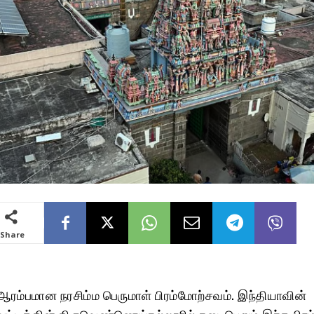
Share
5
ஆரம்பமான நரசிம்ம பெருமாள் பிரம்மோற்சவம். இந்தியாவின்
மாவட்டத்தின் திருவெண்ணெய்நல்லூரில் நடைபெறும் இந்த பிர