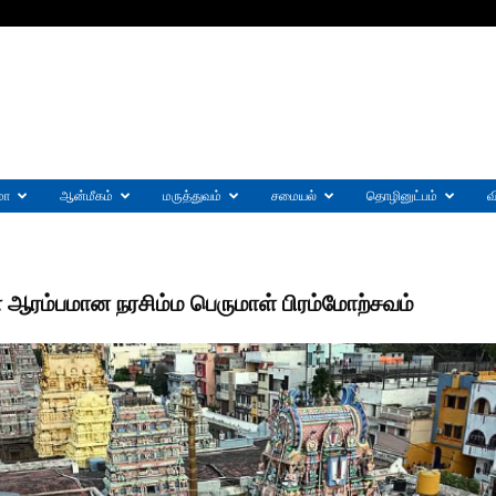
மா
ஆன்மீகம்
மருத்துவம்
சமையல்
தொழினுட்பம்
வ
 ஆரம்பமான நரசிம்ம பெருமாள் பிரம்மோற்சவம்