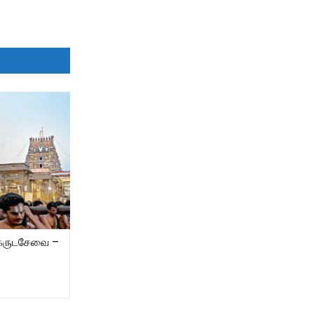
 கருடசேவை –