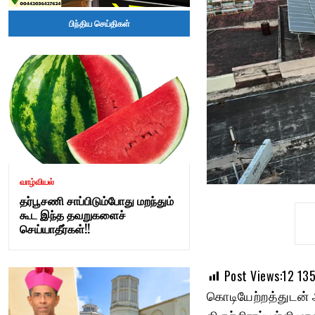
Tamil
பிந்திய செய்திகள்
Nadu
–
adangapatru.com
வாழ்வியல்
தர்பூசணி சாப்பிடும்போது மறந்தும்
கூட இந்த தவறுகளைச்
செய்யாதீர்கள்!!
Post Views:12
13
கொடியேற்றத்துடன் 
திருச்சிராப்பள்ளி 