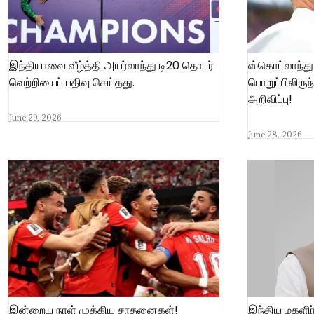
இந்தியாவை வீழ்த்தி அயர்லாந்து டி20 தொடர்
ஸ்கொட்லாந்து
வெற்றியைப் பதிவு செய்தது.
பொறுப்பிலிருந்
அறிவிப்பு!
June 29, 2026
June 28, 2026
இன்றைய நாள் முக்கிய சாதனைகள்!
இந்திய மகளி