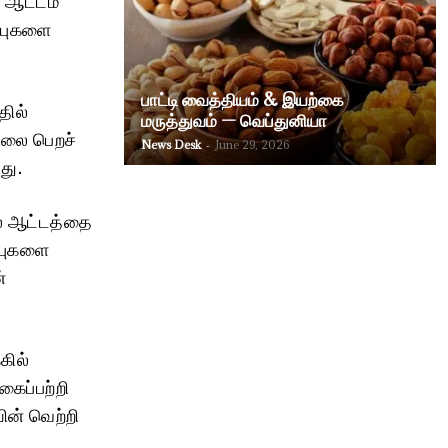
ப்புகளை
பாட்டி வைத்தியம் & இயற்கை
தில்
மருத்துவம் — வெப்துனியா
ிலை பெறச்
News Desk
-
June 29, 2026
து.
் ஆட்டத்தை
்புகளை
்
கில்
கைப்பற்றி
ின் வெற்றி