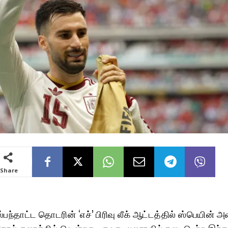
Share
5
பந்தாட்ட தொடரின் ‘எச்’ பிரிவு லீக் ஆட்டத்தில் ஸ்பெயின் 
ோல் கணக்கில் வென்றது. குவாடலஜராவில் நடைபெற்ற இந்த