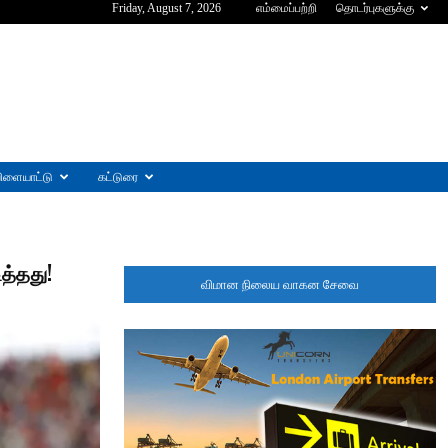
Friday, August 7, 2026
எம்மைப்பற்றி
தொடர்புகளுக்கு
ிளையாட்டு
கட்டுரை
த்தது!
விமான நிலைய வாகன சேவை