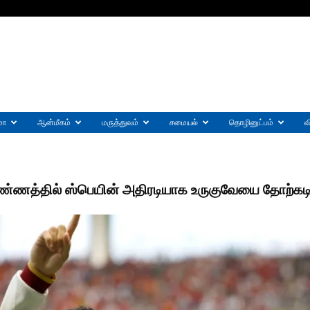
மா
ஆன்மீகம்
மருத்துவம்
சமையல்
தொழினுட்பம்
வ
ிண்ணத்தில் ஸ்பெயின் அதிரடியாக உருகுவேயை தோற்கடி