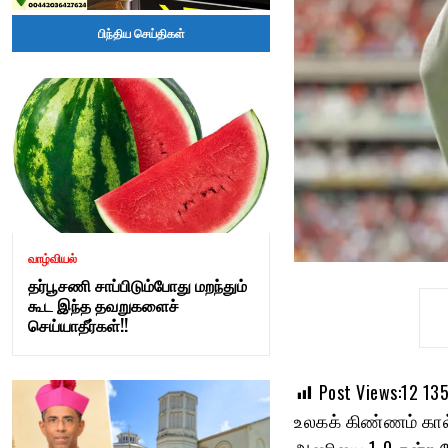
Tamil
பிந்திய செய்திகள்
Nadu
–
adangapatru.com
வாழ்வியல்
தர்பூசணி சாப்பிடும்போது மறந்தும்
கூட இந்த தவறுகளைச்
செய்யாதீர்கள்!!
Post Views:12
13
உலகக் கிண்ணம் கால்
அணியை 1-0 என்ற க