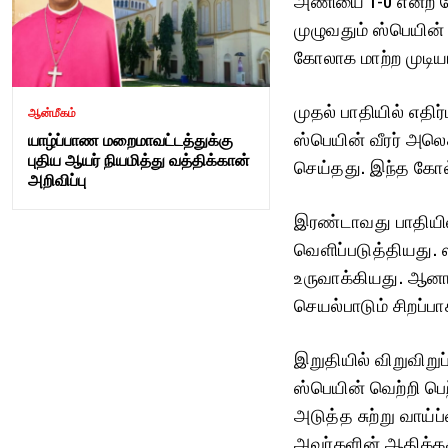
முழுவதும் ஸ்பெயின
கோலாக மாற்ற முடிய
முதல் பாதியில் எதிர
ஆன்மீகம்
ஸ்பெயின் வீரர் அல
யாழ்ப்பாண மறைமாவட்டத்துக்கு
புதிய ஆயர் நியமித்து வத்திக்கான்
செய்தது. இந்த கோல
அறிவிப்பு
இரண்டாவது பாதியி
வெளிப்படுத்தியது.
உருவாக்கியது. ஆனா
செயல்பாடும் சிறப்ப
இறுதியில் விறுவிறு
ஸ்பெயின் வெற்றி பெ
அடுத்த சுற்று வாய்
அவர்களின் ஆதிக்கத