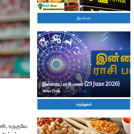
இராசிபன்
இன்றைய ராசி பலன் (29 June 2026)
News Desk
-
June 29, 2026
மருத்துவம்
அணி, உருகுவே
 ஆட்டம்