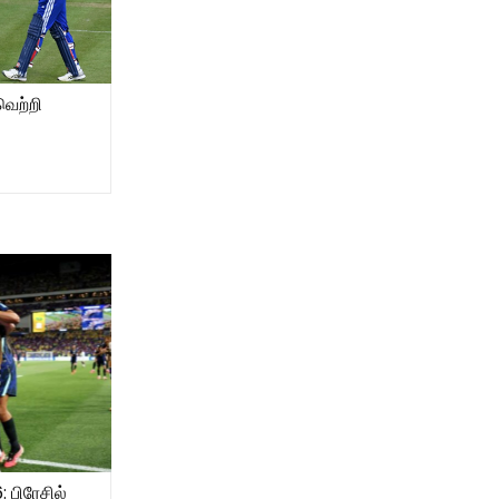
வெற்றி
 பிரேசில்