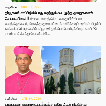
வாழ்வியல்
JUNE 30, 2026
தர்பூசணி சாப்பிடும்போது மறந்தும் கூட இந்த தவறுகளைச்
செய்யாதீர்கள்!!
கோடை காலத்தில் உடலை குளிர்ச்சியாக
வைத்திருக்கவும், நீர்ச்சத்து குறைபாட்டைத் தவிர்க்கவும் அதிகம் விரும்பி
உண்ணப்படும் பழங்களில் தர்பூசணி முக்கிய இடம்பிடிக்கிறது. சுமார் 92
சதவீதம் நீர்ச்சத்து கொண்ட இந்…
ஆன்மீகம்
JUNE 29, 2026
யாழ்ப்பாண மறைமாவட்டத்துக்கு புதிய ஆயர் நியமித்து