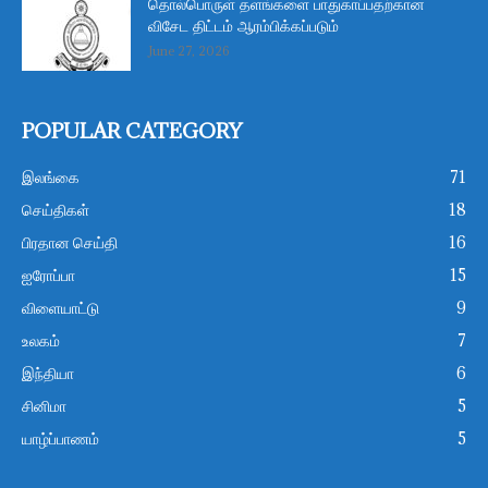
தொல்பொருள் தளங்களை பாதுகாப்பதற்கான
விசேட திட்டம் ஆரம்பிக்கப்படும்
June 27, 2026
POPULAR CATEGORY
இலங்கை
71
செய்திகள்
18
பிரதான செய்தி
16
ஐரோப்பா
15
விளையாட்டு
9
உலகம்
7
இந்தியா
6
சினிமா
5
யாழ்ப்பாணம்
5