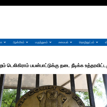
மா
ஆன்மீகம்
மருத்துவம்
சமையல்
தொழினுட்பம்
வ
்றம் டெலிகிராம் பயன்பாட்டுக்கு தடை நீடிக்க உத்தரவிட்ட