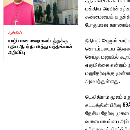
மத்திய அரசின் உத
தன்மையைக் கருத்தி
போதுமான காரணங்க
ஆன்மீகம்
நீதிபதி தேஜஸ் கார
யாழ்ப்பாண மறைமாவட்டத்துக்கு
புதிய ஆயர் நியமித்து வத்திக்கான்
தொடர்புடைய ஆவணங்கள
அறிவிப்பு
செய்த மனுவில் கூற
ஏதுமில்லை என்றும் க
மறுதேர்வுக்கு முன்
அமைந்துள்ளது.
டெலிகிராம் மூலம் உ
சட்டத்தின் பிரிவு 6
தேசிய தேர்வு முகம
வலையமைப்பை அம்பல
உத்தரவைப் பிறப்பித்