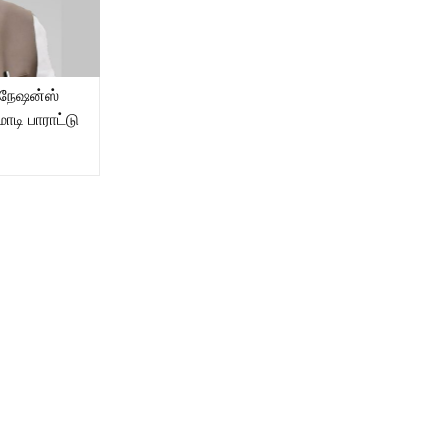
 நேஷன்ஸ்
டி பாராட்டு