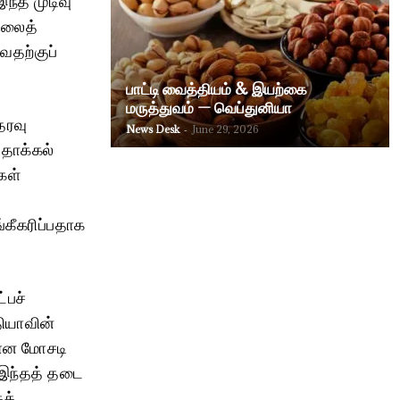
ிலைத்
வதற்குப்
பாட்டி வைத்தியம் & இயற்கை
மருத்துவம் — வெப்துனியா
தரவு
News Desk
-
June 29, 2026
 தாக்கல்
கள்
்கீகரிப்பதாக
்பச்
தியாவின்
லான மோசடி
 இந்தத் தடை
கக்