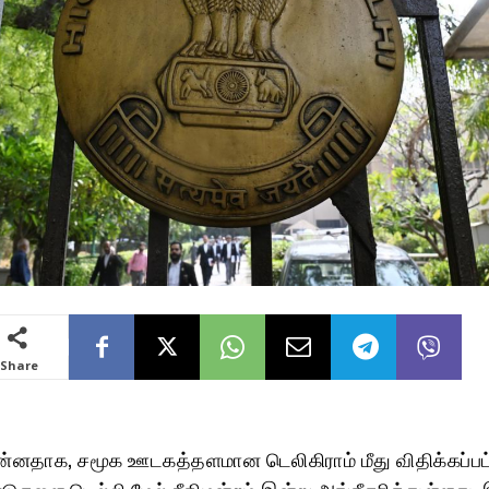
Share
3
 முன்னதாக, சமூக ஊடகத்தளமான டெலிகிராம் மீது விதிக்கப்பட
ாடுகளை டெல்லி மேல் நீதிமன்றம் இன்று அங்கீகரித்துள்ளது. 