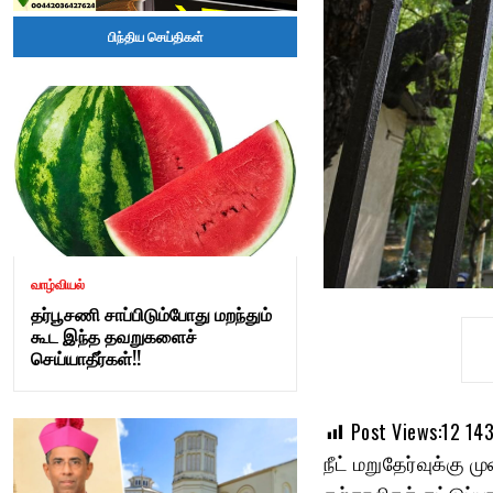
Tamil
பிந்திய செய்திகள்
Nadu
–
adangapatru.com
வாழ்வியல்
தர்பூசணி சாப்பிடும்போது மறந்தும்
கூட இந்த தவறுகளைச்
செய்யாதீர்கள்!!
Post Views:12
14
நீட் மறுதேர்வுக்கு
தற்காலிகக் கட்டுப்ப