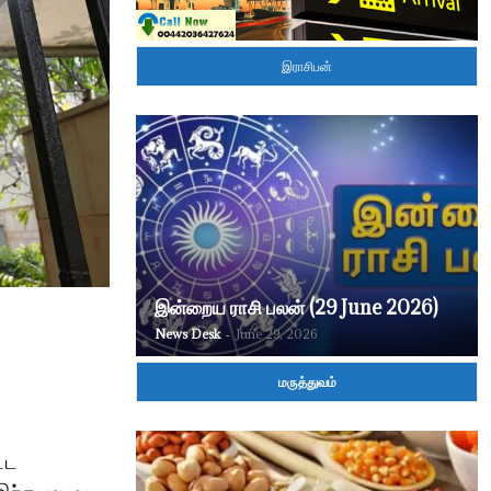
இராசிபன்
இன்றைய ராசி பலன் (29 June 2026)
News Desk
-
June 29, 2026
மருத்துவம்
்ட
இந்த முடிவு