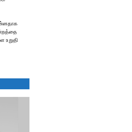
முன்னதாக
மன்றத்தை
ளை உறுதி