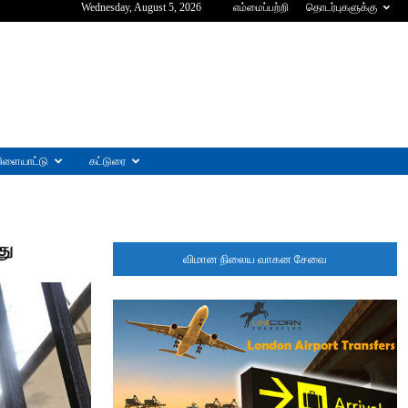
Wednesday, August 5, 2026
எம்மைப்பற்றி
தொடர்புகளுக்கு
ிளையாட்டு
கட்டுரை
து
விமான நிலைய வாகன சேவை