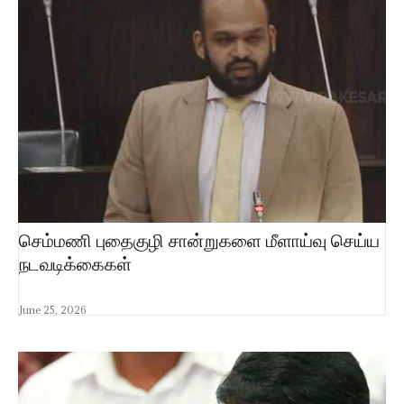
செம்மணி புதைகுழி சான்றுகளை மீளாய்வு செய்ய
நடவடிக்கைகள்
June 25, 2026