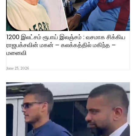
1200 இலட்சம் ரூபாய் இலஞ்சம் : வசமாக சிக்கிய
ராஜபக்சவின் மகன் – கலக்கத்தில் மகிந்த –
மனைவி
June 25, 2026