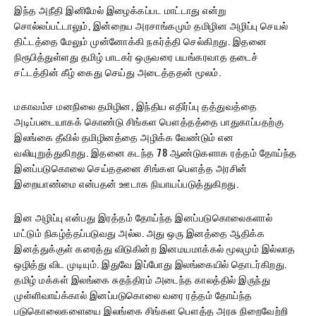
இந்த அநீதி இனிமேல் இழைக்கப்பட மாட்டாது என்று
சொல்லப்பட்டாலும், இன்றைய அரசாங்கமும் தமிழின அழிப்பு செயல்
திட்டத்தை மேலும் முன்னோக்கி நகர்த்தி செல்கிறது. இதனை
நிரூபித்துள்ளது தமிழ் பாடகர் ஒருவரை பயங்கரவாத தடைச்
சட்டத்தின் கீழ் கைது செய்து அடைத்ததன் மூலம்.
மகாவம்ச மனநிலை தமிழின, இந்திய எதிர்ப்பு தத்துவத்தை
அடிப்படையாகக் கொண்டு சிங்கள பௌத்தத்தை பாதுகாப்பதற்கு
இலங்கை தீவில் தமிழினத்தை அழிக்க வேண்டும் என
வலியுறுத்துகிறது. இதனை கடந்த 78 ஆண்டுகளாக ரத்தம் தோய்ந்த
இனப்படுகொலை செய்ததனை சிங்கள பௌத்த அரசின்
இறையாண்மை என்பதன் ஊடாக நியாயப்படுத்துகிறது.
இன அழிப்பு என்பது இரத்தம் தோய்ந்த இனப்படுகொலைகளால்
மட்டும் நிகழ்த்தப்படுவது அல்ல. அது ஒரு இனத்தை ஆதிக்க
இனத்துக்குள் கரைத்து விடுகின்ற இனமயமாக்கல் மூலமும் இல்லாத
ஒழித்து விட முடியும். இதுவே இப்போது இலங்கையில் தொடர்கிறது.
தமிழ் மக்கள் இலங்கை சுதந்திரம் அடைந்த காலத்தில் இருந்து
முள்ளிவாய்க்கால் இனப்படுகொலை வரை ரத்தம் தோய்ந்த
படுகொலைகளையை இலங்கை சிங்கள பௌத்த அரசு நிறைவேற்றி