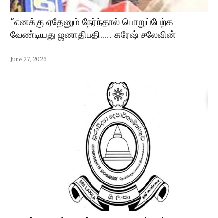
“எனக்கு ஏதேனும் நேர்ந்தால் பொறுப்பேற்க
வேண்டியது ஜனாதிபதி…… சுரேஷ் சலேவின்
June 27, 2026