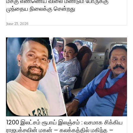
மசகு எண்ணெய் விலை மீண்டும் போருக்கு
முந்தைய நிலைக்கு சென்றது
June 25, 2026
1200 இலட்சம் ரூபாய் இலஞ்சம் : வசமாக சிக்கிய
ராஜபக்சவின் மகன் – கலக்கத்தில் மகிந்த –