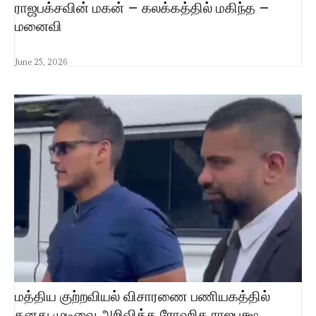
ராஜபக்சவின் மகன் – கலக்கத்தில் மகிந்த –
மனைவி
June 25, 2026
மத்திய குற்றவியல் விசாரணை பணியகத்தில்
தனது முடிவை அறிவித்த ரோஹித ராஜபக்ஷ