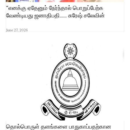
“எனக்கு ஏதேனும் நேர்ந்தால் பொறுப்பேற்க
வேண்டியது ஜனாதிபதி…… சுரேஷ் சலேவின்
June 27, 2026
தொல்பொருள் தளங்களை பாதுகாப்பதற்கான