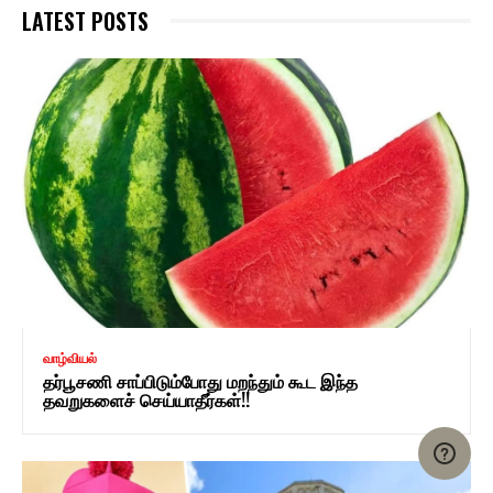
LATEST POSTS
வாழ்வியல்
தர்பூசணி சாப்பிடும்போது மறந்தும் கூட இந்த
தவறுகளைச் செய்யாதீர்கள்!!