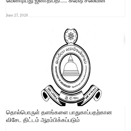
வேண்டியது ஜனாதிபதி…… சுரேஷ் சலேவின்
June 27, 2026
தொல்பொருள் தளங்களை பாதுகாப்பதற்கான
விசேட திட்டம் ஆரம்பிக்கப்படும்