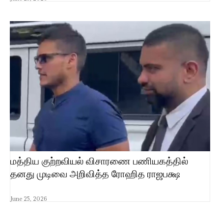
மத்திய குற்றவியல் விசாரணை பணியகத்தில்
தனது முடிவை அறிவித்த ரோஹித ராஜபக்ஷ
June 25, 2026