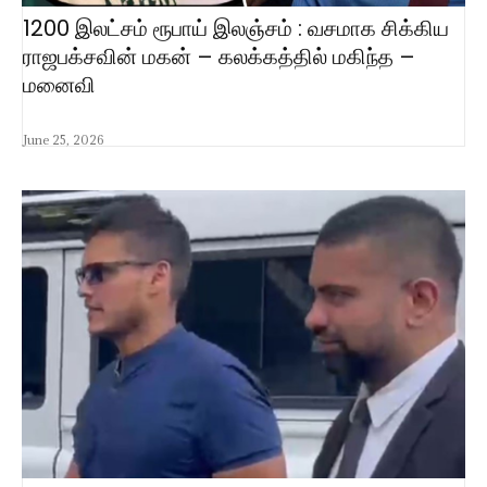
1200 இலட்சம் ரூபாய் இலஞ்சம் : வசமாக சிக்கிய
ராஜபக்சவின் மகன் – கலக்கத்தில் மகிந்த –
மனைவி
June 25, 2026