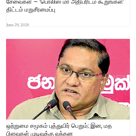
சேவைகள் – ‘பொலிஸ் மா அதிபரிடம் கூறுங்கள்’
திட்டம் மறுசீரமைப்பு
June 29, 2026
ஒற்றுமை சமூகம் புத்துயிர் பெறும்; இன, மத
பிளவுகள் முடிவுக்கு வந்தன