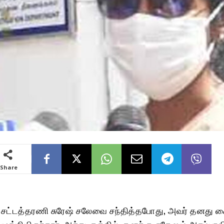
Share
 சட்டத்தரணி சுரேஷ் சலேவை சந்தித்தபோது, அவர் தனது க
ங்கியிருந்தார். அக்கடிதத்தில், தனக்கு ஏதேனும் அசம்பாவ