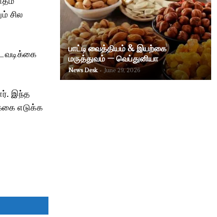
ம் சில
பாட்டி வைத்தியம் & இயற்கை
நடவடிக்கை
மருத்துவம் — வெப்துனியா
News Desk
-
June 29, 2026
ர். இந்த
க்கை எடுக்க