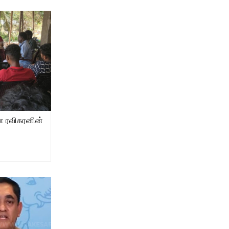
ன ரவிகரனின்