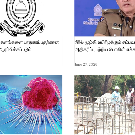
 தளங்களை பாதுகாப்பதற்கான
நீரில் மூழ்கி உயிரிழக்கும் சம்ப
ஆரம்பிக்கப்படும்
அதிகரிப்பு பற்றிய பொலிஸ் எச்
June 27, 2026