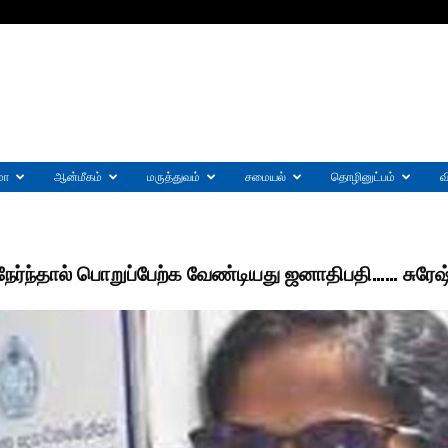
மா
ஆன்மீகம்
மருத்துவம்
சமையல்
தொழினுட்பம்
வ
நேர்ந்தால் பொறுப்பேற்க வேண்டியது ஜனாதிபதி…… சுரேஷ