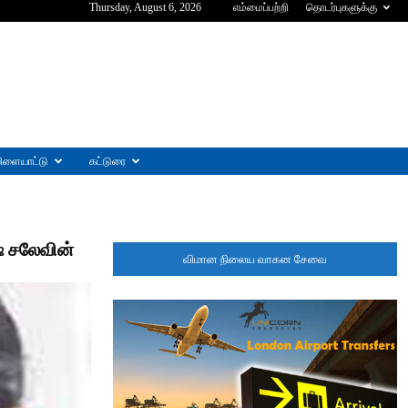
Thursday, August 6, 2026
எம்மைப்பற்றி
தொடர்புகளுக்கு
ிளையாட்டு
கட்டுரை
் சலேவின்
விமான நிலைய வாகன சேவை