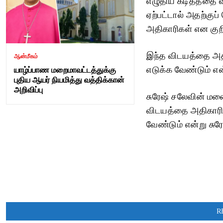
ஏற்பட்டால் அதற்குப
அதிகாரிகள் என குறிப
இந்த விடயத்தை அதி
ஆன்மீகம்
எடுக்க வேண்டும் என
யாழ்ப்பாண மறைமாவட்டத்துக்கு
புதிய ஆயர் நியமித்து வத்திக்கான்
அறிவிப்பு
சுரேஷ் சலேவின் மன
விடயத்தை அதிகாரிக
வேண்டும் என்று சுர
R