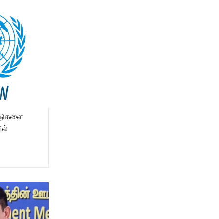
ாடுகளை
ில்