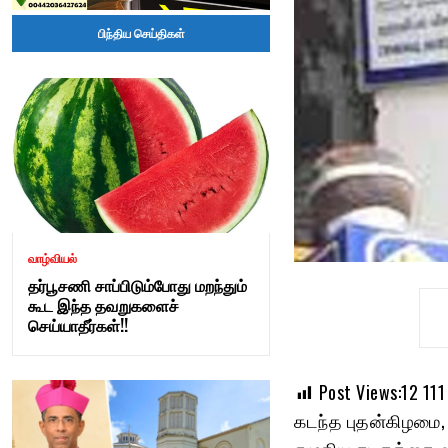
Tamil
பிந்திய செய்திகள்
Nadu
–
adangapatru.com
வாழ்வியல்
தர்பூசணி சாப்பிடும்போது மறந்தும்
கூட இந்த தவறுகளைச்
செய்யாதீர்கள்!!
Post Views:12
111
கடந்த புதன்கிழமை,
எழுதிய கடிதத்தை வழ