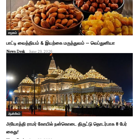
சமூகம்
பாட்டி வைத்தியம் & இயற்கை மருத்துவம் — வெப்துனியா
News Desk
-
June 29, 2026
ஆன்மீகம்
அயோத்தி ராமர் கோயில் நன்கொடை திருட்டு தொடர்பாக 8 பேர்
கைது!