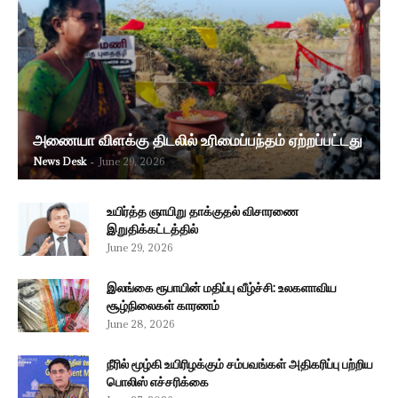
அணையா விளக்கு திடலில் உரிமைப்பந்தம் ஏற்றப்பட்டது
News Desk
-
June 29, 2026
உயிர்த்த ஞாயிறு தாக்குதல் விசாரணை
இறுதிக்கட்டத்தில்
June 29, 2026
இலங்கை ரூபாயின் மதிப்பு வீழ்ச்சி: உலகளாவிய
சூழ்நிலைகள் காரணம்
June 28, 2026
நீரில் மூழ்கி உயிரிழக்கும் சம்பவங்கள் அதிகரிப்பு பற்றிய
பொலிஸ் எச்சரிக்கை