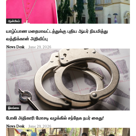
ஆன்மீகம்
யாழ்ப்பாண மறைமாவட்டத்துக்கு புதிய ஆயர் நியமித்து
வத்திக்கான் அறிவிப்பு
News Desk
-
June 29, 2026
இலங்கை
போலி அதிகாரி மோசடி வழக்கில் சந்தேக நபர் கைது!
News Desk
-
June 29, 2026