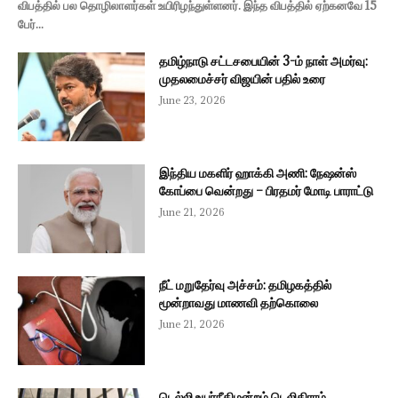
விபத்தில் பல தொழிலாளர்கள் உயிரிழந்துள்ளனர். இந்த விபத்தில் ஏற்கனவே 15
பேர்...
தமிழ்நாடு சட்டசபையின் 3-ம் நாள் அமர்வு:
முதலமைச்சர் விஜயின் பதில் உரை
June 23, 2026
இந்திய மகளிர் ஹாக்கி அணி: நேஷன்ஸ்
கோப்பை வென்றது – பிரதமர் மோடி பாராட்டு
June 21, 2026
நீட் மறுதேர்வு அச்சம்: தமிழகத்தில்
மூன்றாவது மாணவி தற்கொலை
June 21, 2026
டெல்லி உயர்நீதிமன்றம் டெலிகிராம்