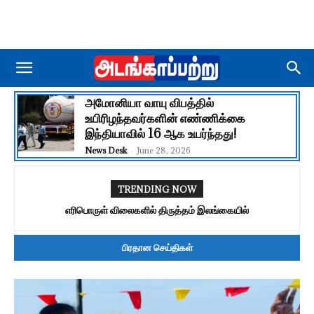
அமோனியா வாயு விபத்தில்
உயிரிழந்தவர்களின் எண்ணிக்கை
இந்தியாவில் 16 ஆக உயர்ந்தது!
News Desk
-
June 28, 2026
TRENDING NOW
சூர்யாவுடன் இணைவது பெருமகிழ்ச்சி அளிக்கிறது – “S48”
தயாரிப்பாளர் பெருமிதம்
பிரதான செய்திகள்