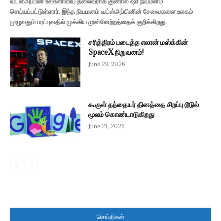
வட்ஸ்அப்பின் உலகளாவிய தலைவராக குணால் ஷா நியமனம்
செய்யப்பட்டுள்ளார். இந்த நியமனம் வட்ஸ்அப்பினின் சேவைகளை உலகம்
முழுவதும் பரப்புவதில் முக்கிய முன்னேற்றத்தைக் குறிக்கிறது.
சரித்திரம் படைத்த எலான் மஸ்க்கின்
SpaceX நிறுவனம்!
June 29, 2026
கூகுள் தந்தையர் தினத்தை சிறப்பு டூடுல்
மூலம் கொண்டாடுகிறது
June 21, 2026
செய்திகள்