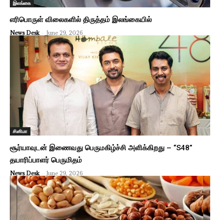
இலங்கை
எரிபொருள் விலைகளில் திருத்தம் இலங்கையில்
News Desk
-
June 29, 2026
சினிமா
சூர்யாவுடன் இணைவது பெருமகிழ்ச்சி அளிக்கிறது – “S48”
தயாரிப்பாளர் பெருமிதம்
News Desk
-
June 29, 2026