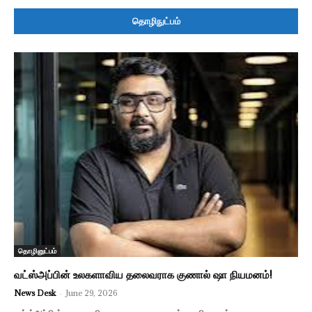
தொழிநுட்பம்
தொழினுட்பம்
வட்ஸ்அப்பின் உலகளாவிய தலைவராக குணால் ஷா நியமனம்!
News Desk
-
June 29, 2026