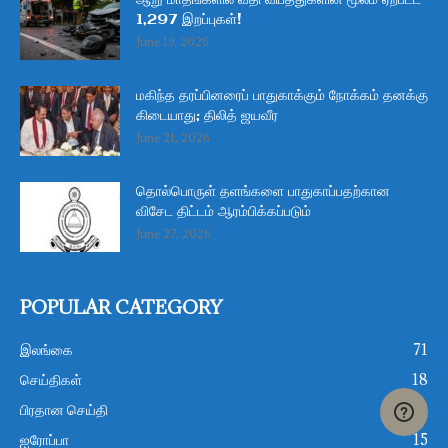
ஆறு மாதங்களில் வீதி விபத்துகளின் மூலம் ஏற்பட்ட
1,297 இறப்புகள்!
June 19, 2026
மகிந்த தரப்பினரைப் பாதுகாக்கும் நோக்கம் தனக்கு
கிடையாது; திலித் ஜயவீர
June 21, 2026
தொல்பொருள் தளங்களை பாதுகாப்பதற்கான
விசேட திட்டம் ஆரம்பிக்கப்படும்
June 27, 2026
POPULAR CATEGORY
இலங்கை
71
செய்திகள்
18
பிரதான செய்தி
16
ஐரோப்பா
15