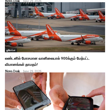
News Desk
-
June 29, 2026
ஐரோப்பா
லண்டனில் மோசமான வானிலையால் 900க்கும் மேற்பட்ட
விமானங்கள் தாமதம்!
News Desk
-
June 29, 2026