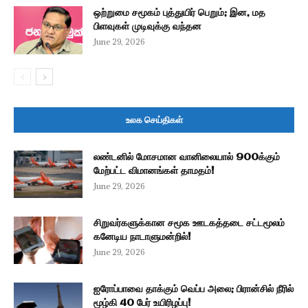
ஒற்றுமை சமூகம் புத்துயிர் பெறும்; இன, மத
பிளவுகள் முடிவுக்கு வந்தன
June 29, 2026
உலக செய்திகள்
லண்டனில் மோசமான வானிலையால் 900க்கும்
மேற்பட்ட விமானங்கள் தாமதம்!
June 29, 2026
சிறுவர்களுக்கான சமூக ஊடகத்தடை சட்டமூலம்
கனேடிய நாடாளுமன்றில்!
June 29, 2026
ஐரோப்பாவை தாக்கும் வெப்ப அலை; பிரான்சில் நீரில்
மூழ்கி 40 பேர் உயிரிழப்பு!