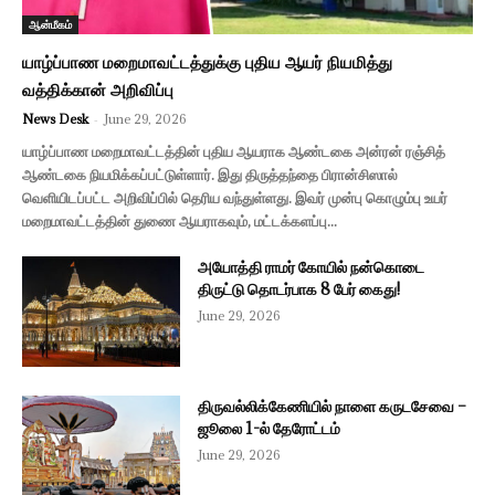
ஆன்மீகம்
யாழ்ப்பாண மறைமாவட்டத்துக்கு புதிய ஆயர் நியமித்து
வத்திக்கான் அறிவிப்பு
News Desk
-
June 29, 2026
யாழ்ப்பாண மறைமாவட்டத்தின் புதிய ஆயராக ஆண்டகை அன்ரன் ரஞ்சித்
ஆண்டகை நியமிக்கப்பட்டுள்ளார். இது திருத்தந்தை பிரான்சிஸால்
வெளியிடப்பட்ட அறிவிப்பில் தெரிய வந்துள்ளது. இவர் முன்பு கொழும்பு உயர்
மறைமாவட்டத்தின் துணை ஆயராகவும், மட்டக்களப்பு...
அயோத்தி ராமர் கோயில் நன்கொடை
திருட்டு தொடர்பாக 8 பேர் கைது!
June 29, 2026
திருவல்லிக்கேணியில் நாளை கருடசேவை –
ஜூலை 1-ல் தேரோட்டம்
June 29, 2026