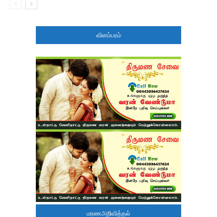
விளம்பரம்
மரணஅறிவித்தல்