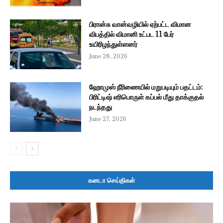
பிரான்சு வான்வழியில் ஏற்பட்ட விமான
விபத்தில் விமானி உட்பட 11 பேர்
உயிரிழந்துள்ளனர்
June 28, 2026
ஹோமுஸ் நீரிணையில் மறுபடியும் பதட்டம்:
பிரிட்டிஷ் எரிபொருள் கப்பல் மீது தாக்குதல்
நடந்தது
June 27, 2026
கனடா செய்திகள்