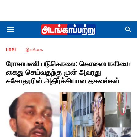
HOME
இலங்கை
ரோசாமணி படுகொலை: கொலையாளியை
கைது செய்வதற்கு முன் அவரது
சகோதரரின் அதிர்ச்சியான தகவல்கள்