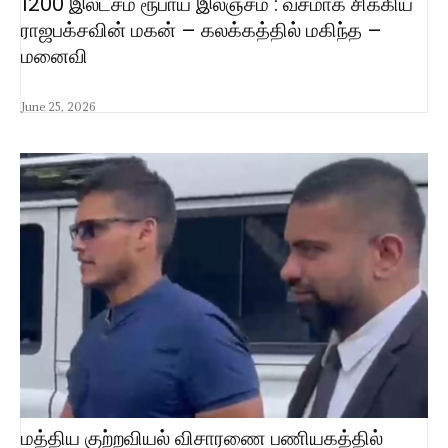
1200 இலட்சம் ரூபாய் இலஞ்சம் : வசமாக சிக்கிய
ராஜபக்சவின் மகன் – கலக்கத்தில் மகிந்த –
மனைவி
June 25, 2026
மத்திய குற்றவியல் விசாரணை பணியகத்தில்