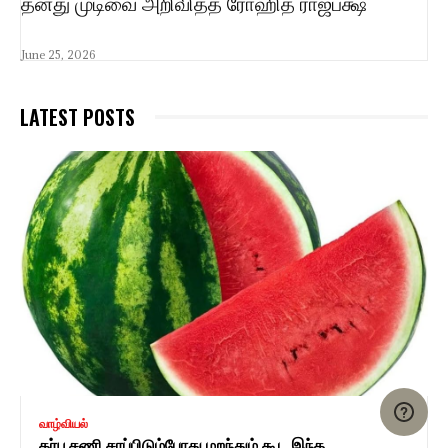
தனது முடிவை அறிவித்த ரோஹித ராஜபக்ஷ
June 25, 2026
LATEST POSTS
வாழ்வியல்
தர்பூசணி சாப்பிடும்போது மறந்தும் கூட இந்த